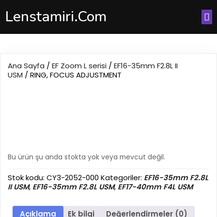
Lenstamiri.com
Ana Sayfa
/
EF Zoom L serisi
/
EF16-35mm F2.8L II
USM
/ RING, FOCUS ADJUSTMENT
RING, FOCUS
ADJUSTMENT
Bu ürün şu anda stokta yok veya mevcut değil.
Stok kodu:
CY3-2052-000
Kategoriler:
EF16-35mm F2.8L
II USM
,
EF16-35mm F2.8L USM
,
EF17-40mm F4L USM
Açıklama
Ek bilgi
Değerlendirmeler (0)