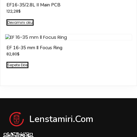
EF16-35/2.8L II Main PCB
122,28
$
Devamını oku
EF 16-35 mm Ⅱ Focus Ring
82,80
$
Sepete Ekle
Lenstamiri.com