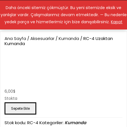
Lenstamiri.com
Daha önceki sitemiz çökmüştür. Bu yeni sitemizde eksik ve
yanlışlar vardır. Çalışmalarımız devam etmektedir. — Bu nedenle
yedek parça ve hizmetlerimiz için bize danışabilirsiniz.
Kapat
Ana Sayfa
/
Aksesuarlar
/
Kumanda
/ RC-4 Uzaktan
Kumanda
RC-4 Uzaktan
Kumanda
6,00
$
Stokta
RC-
Sepete Ekle
4
Uzaktan
Kumanda
Stok kodu:
RC-4
Kategoriler:
Kumanda
adet