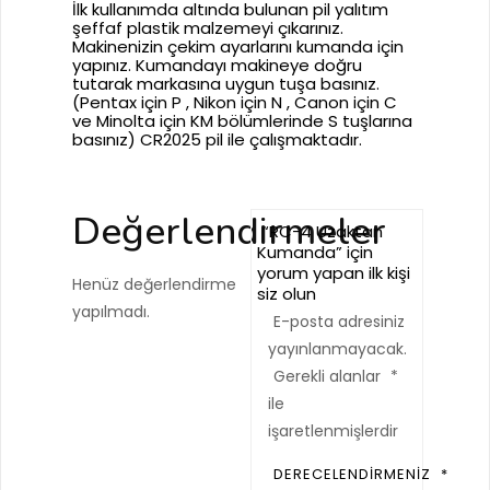
İlk kullanımda altında bulunan pil yalıtım
şeffaf plastik malzemeyi çıkarınız.
Makinenizin çekim ayarlarını kumanda için
yapınız. Kumandayı makineye doğru
tutarak markasına uygun tuşa basınız.
(Pentax için P , Nikon için N , Canon için C
ve Minolta için KM bölümlerinde S tuşlarına
basınız) CR2025 pil ile çalışmaktadır.
Değerlendirmeler
“RC-4 Uzaktan
Kumanda” için
yorum yapan ilk kişi
Henüz değerlendirme
siz olun
yapılmadı.
E-posta adresiniz
yayınlanmayacak.
Gerekli alanlar
*
ile
işaretlenmişlerdir
DERECELENDIRMENIZ
*