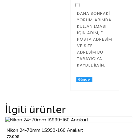
DAHA SONRAKI
YORUMLARIMDA
KULLANILMASI
IÇIN ADIM, E-
POSTA ADRESIM
VE SITE
ADRESIM BU
TARAYICIYA
KAYDEDILSIN.
İlgili ürünler
Nikon 24-70mm 1S999-160 Anakart
72,00
$