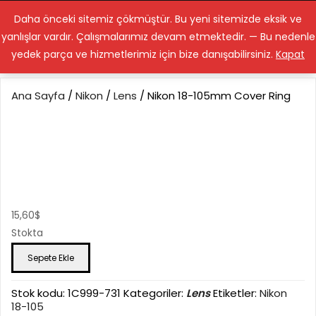
Lenstamiri.com
Daha önceki sitemiz çökmüştür. Bu yeni sitemizde eksik ve
yanlışlar vardır. Çalışmalarımız devam etmektedir. — Bu nedenle
yedek parça ve hizmetlerimiz için bize danışabilirsiniz.
Kapat
Ana Sayfa
/
Nikon
/
Lens
/ Nikon 18-105mm Cover Ring
Nikon 18-105mm
Cover Ring
15,60
$
Stokta
Nikon
Sepete Ekle
18-
105mm
Cover
Stok kodu:
1C999-731
Kategoriler:
Lens
Etiketler:
Nikon
Ring
18-105
adet