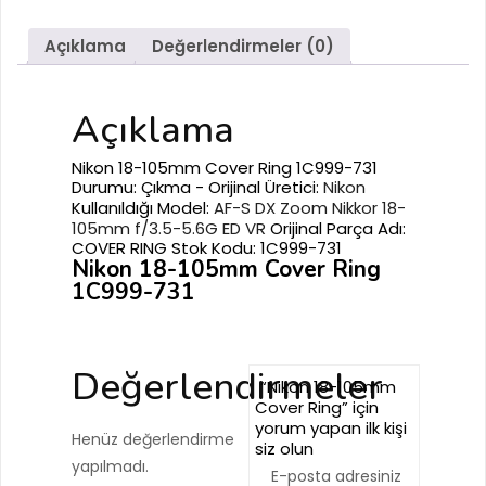
Açıklama
Değerlendirmeler (0)
Açıklama
Nikon 18-105mm Cover Ring 1C999-731
Durumu: Çıkma - Orijinal Üretici:
Nikon
Kullanıldığı Model:
AF-S DX Zoom Nikkor 18-
105mm f/3.5-5.6G ED VR
Orijinal Parça Adı:
COVER RING Stok Kodu: 1C999-731
Nikon 18-105mm Cover Ring
1C999-731
Değerlendirmeler
“Nikon 18-105mm
Cover Ring” için
yorum yapan ilk kişi
Henüz değerlendirme
siz olun
yapılmadı.
E-posta adresiniz