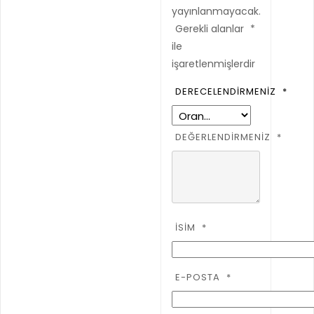
yayınlanmayacak.
Gerekli alanlar
*
ile
işaretlenmişlerdir
DERECELENDIRMENIZ
*
DEĞERLENDIRMENIZ
*
İSIM
*
E-POSTA
*