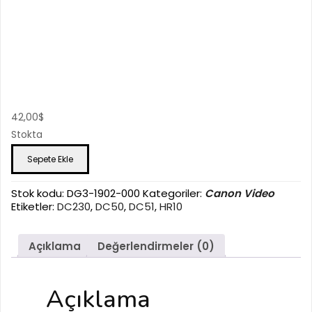
KEY ASS’Y, LCD
42,00
$
Stokta
KEY
Sepete Ekle
ASS'Y,
LCD
adet
Stok kodu:
DG3-1902-000
Kategoriler:
Canon Video
Etiketler:
DC230
,
DC50
,
DC51
,
HR10
Açıklama
Değerlendirmeler (0)
Açıklama