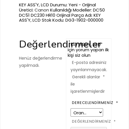
KEY ASS'Y, LCD
Durumu: Yeni - Orijinal
Üretici:
Canon
Kullanıldığı Modeller: DC50
DC51 DC230 HR10 Orijinal Parça Adı: KEY
ASS'Y, LCD Stok Kodu: DG3-1902-000000
Değerlendirmeler
“KEY ASS’Y, LCD”
için yorum yapan ilk
kişi siz olun
Henüz değerlendirme
E-posta adresiniz
yapılmadı.
yayınlanmayacak.
Gerekli alanlar
*
ile
işaretlenmişlerdir
DERECELENDIRMENIZ
*
DEĞERLENDIRMENIZ
*