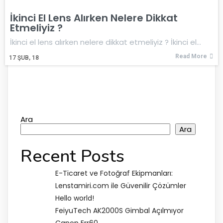
İkinci El Lens Alırken Nelere Dikkat
Etmeliyiz ?
İkinci el lens alırken nelere dikkat etmeliyiz ? İkinci el…
Read More
17
ŞUB, 18
Ara
Ara
Recent Posts
E-Ticaret ve Fotoğraf Ekipmanları:
Lenstamiri.com ile Güvenilir Çözümler
Hello world!
FeiyuTech AK2000S Gimbal Açılmıyor