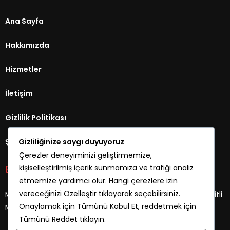
Ana Sayfa
Hakkımızda
Hizmetler
İletişim
Gizlilik Politikası
Gizliliğinize saygı duyuyoruz
Şartlar Koşullar
Çerezler deneyiminizi geliştirmemize,
kişiselleştirilmiş içerik sunmamıza ve trafiği analiz
Bize Ulaşın
etmemize yardımcı olur. Hangi çerezlere izin
vereceğinizi
Özelleştir
tıklayarak seçebilirsiniz.
Menderes Mah. Turunç Sokak No:8 Demirhan Sitesi D:3 Mezitli
Onaylamak için
Tümünü Kabul Et
, reddetmek için
Mersin
Tümünü Reddet
tıklayın.