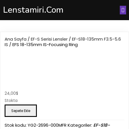
Lenstamiri.com
Ana Sayfa
/
EF-S Serisi Lensler
/
EF-S18-135mm F3.5-5.6
IS
/ EFS 18-135mm IS-Focusing Ring
EFS 18-135mm IS-
Focusing Ring
24,00
$
Stokta
EFS
Sepete Ekle
18-
135mm
IS-
Stok kodu:
YG2-2696-000MFR
Kategoriler:
EF-S18-
Focusing