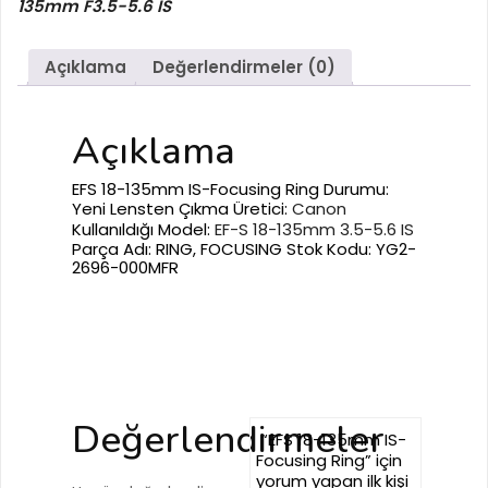
135mm F3.5-5.6 IS
Ring
adet
Açıklama
Değerlendirmeler (0)
Açıklama
EFS 18-135mm IS-Focusing Ring
Durumu:
Yeni Lensten Çıkma Üretici:
Canon
Kullanıldığı Model:
EF-S 18-135mm 3.5-5.6 IS
Parça Adı: RING, FOCUSING Stok Kodu: YG2-
2696-000MFR
EFS 18-135mm IS-
Focusing Ring
Değerlendirmeler
“EFS 18-135mm IS-
Focusing Ring” için
yorum yapan ilk kişi